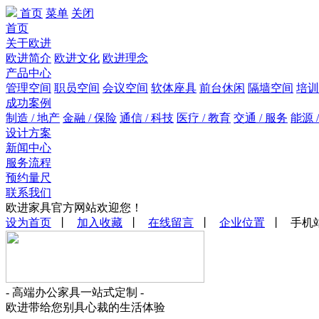
首页
菜单
关闭
首页
关于欧进
欧进简介
欧进文化
欧进理念
产品中心
管理空间
职员空间
会议空间
软体座具
前台休闲
隔墙空间
培训
成功案例
制造 / 地产
金融 / 保险
通信 / 科技
医疗 / 教育
交通 / 服务
能源 
设计方案
新闻中心
服务流程
预约量尺
联系我们
欧进家具官方网站欢迎您！
设为首页
丨
加入收藏
丨
在线留言
丨
企业位置
丨 手机
- 高端办公家具一站式定制 -
欧进带给您别具心裁的生活体验