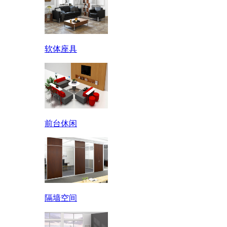
软体座具
前台休闲
隔墙空间