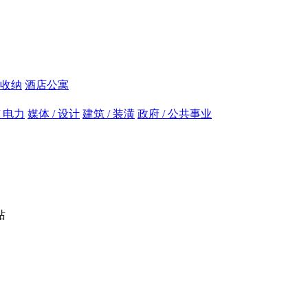
收纳
酒店公寓
/ 电力
媒体 / 设计
建筑 / 装潢
政府 / 公共事业
站