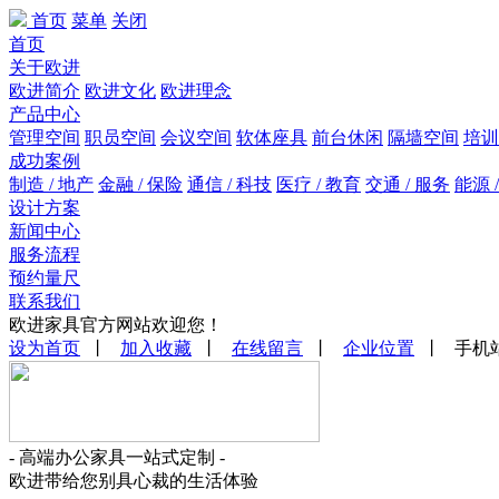
首页
菜单
关闭
首页
关于欧进
欧进简介
欧进文化
欧进理念
产品中心
管理空间
职员空间
会议空间
软体座具
前台休闲
隔墙空间
培训
成功案例
制造 / 地产
金融 / 保险
通信 / 科技
医疗 / 教育
交通 / 服务
能源 
设计方案
新闻中心
服务流程
预约量尺
联系我们
欧进家具官方网站欢迎您！
设为首页
丨
加入收藏
丨
在线留言
丨
企业位置
丨 手机
- 高端办公家具一站式定制 -
欧进带给您别具心裁的生活体验