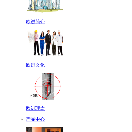
欧进简介
欧进文化
欧进理念
产品中心