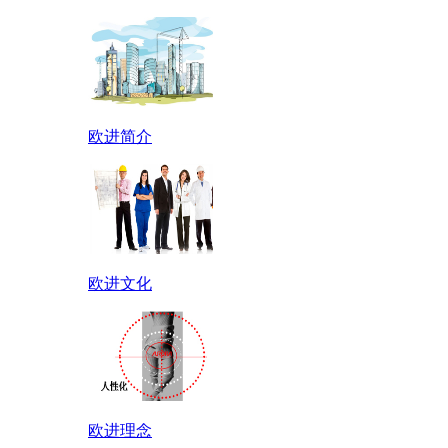
欧进简介
欧进文化
欧进理念