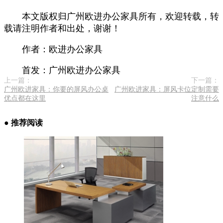
本文版权归广州欧进办公家具所有，欢迎转载，转
载请注明作者和出处，谢谢！
作者：欧进办公家具
首发：广州欧进办公家具
上一篇：
下一篇：
广州欧进家具：你要的屏风办公桌
广州欧进家具：屏风卡位定制需要
优点都在这里
注意什么
●
推荐阅读