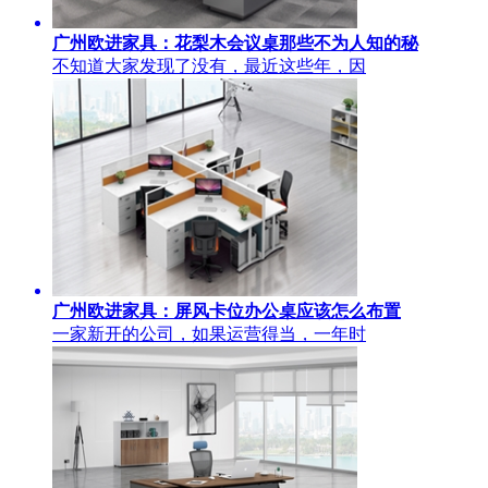
广州欧进家具：花梨木会议桌那些不为人知的秘
不知道大家发现了没有，最近这些年，因
广州欧进家具：屏风卡位办公桌应该怎么布置
一家新开的公司，如果运营得当，一年时