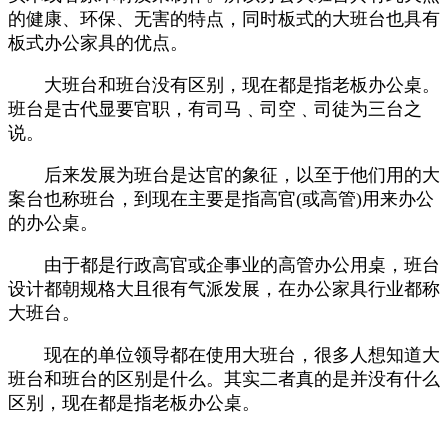
的健康、环保、无害的特点，同时板式的大班台也具有
板式办公家具的优点。
大班台和班台没有区别，现在都是指老板办公桌。
班台是古代显要官职，有司马﹑司空﹑司徒为三台之
说。
后来发展为班台是达官的象征，以至于他们用的大
案台也称班台，到现在主要是指高官(或高管)用来办公
的办公桌。
由于都是行政高官或企事业的高管办公用桌，班台
设计都朝规格大且很有气派发展，在办公家具行业都称
大班台。
现在的单位领导都在使用大班台，很多人想知道大
班台和班台的区别是什么。其实二者真的是并没有什么
区别，现在都是指老板办公桌。