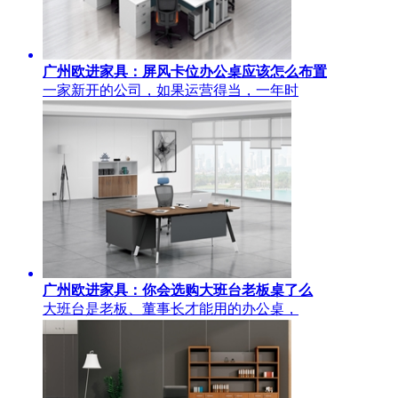
广州欧进家具：屏风卡位办公桌应该怎么布置
一家新开的公司，如果运营得当，一年时
广州欧进家具：你会选购大班台老板桌了么
大班台是老板、董事长才能用的办公桌，