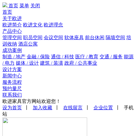
首页
菜单
关闭
首页
关于欧进
欧进简介
欧进文化
欧进理念
产品中心
管理空间
职员空间
会议空间
软体座具
前台休闲
隔墙空间
培
训收纳
酒店公寓
成功案例
制造 / 地产
金融 / 保险
通信 / 科技
医疗 / 教育
交通 / 服务
能源
/ 电力
媒体 / 设计
建筑 / 装潢
政府 / 公共事业
设计方案
新闻中心
服务流程
预约量尺
联系我们
欧进家具官方网站欢迎您！
设为首页
丨
加入收藏
丨
在线留言
丨
企业位置
丨 手机
站