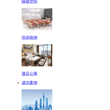
隔墙空间
培训收纳
酒店公寓
成功案例