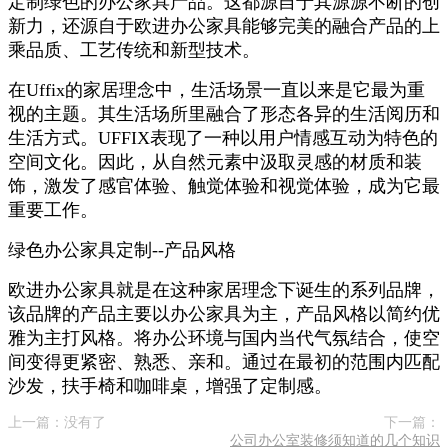
定制绿色的办公家具产品。这都源自于其源源不断的创
新力，还源自于欧进办公家具能够完美的融合产品的上
乘品质、工艺传统和新型技术。
在Uffix的家居理念中，生活场景一直以来是它最为重
视的主题。其生活场所里融合了形态各异的生活阅历和
生活方式。UFFIX表现了一种以用户情感互动为特色的
空间文化。因此，从自然元素中汲取灵感的材质和装
饰，激发了感官体验、触觉体验和视觉体验，成为它最
重要工作。
绿色办公家具定制--产品风格
欧进办公家具就是在这种家居理念下诞生的系列品牌，
该品牌的产品主要以办公家具为主，产品风格以简约优
雅为主打风格。将办公环境与国内当代气氛结合，使空
间变得更紧密、熟悉、亲和。通过在最初的范围内匹配
沙发，扶手椅和咖啡桌，增强了定制感。
上一篇：没有了
下一篇：
公司办公室装修须知道的几个知识