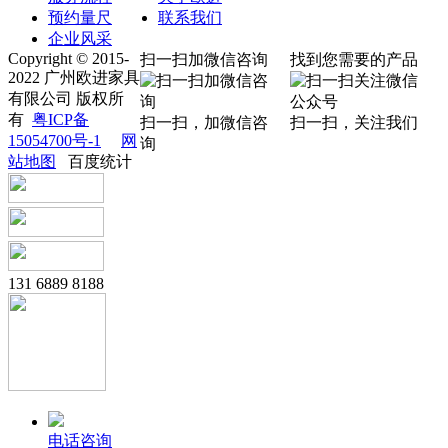
预约量尺
联系我们
企业风采
Copyright © 2015-
扫一扫加微信咨询
找到您需要的产品
2022 广州欧进家具
有限公司 版权所
有
粤ICP备
扫一扫，加微信咨
扫一扫，关注我们
15054700号-1
网
询
站地图
百度统计
131 6889 8188
电话咨询