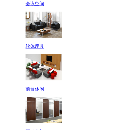
会议空间
软体座具
前台休闲