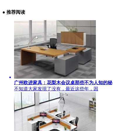
●
推荐阅读
广州欧进家具：花梨木会议桌那些不为人知的秘
不知道大家发现了没有，最近这些年，因