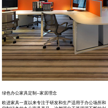
绿色办公家具定制--家居理念
欧进家具一直以来专注于研发和生产适用于办公场所和