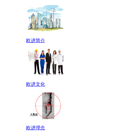
欧进简介
欧进文化
欧进理念