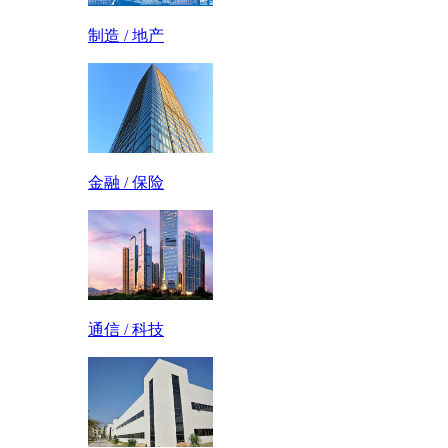
制造 / 地产
金融 / 保险
通信 / 科技